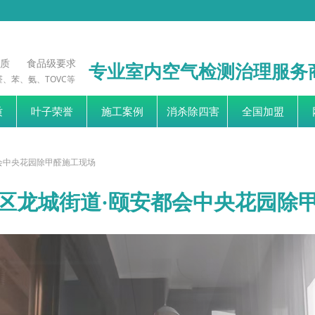
资质 食品级要求
专业室内空气检测治理服务
、苯、氨、TOVC等
质
叶子荣誉
施工案例
消杀除四害
全国加盟
会中央花园除甲醛施工现场
区龙城街道·颐安都会中央花园除