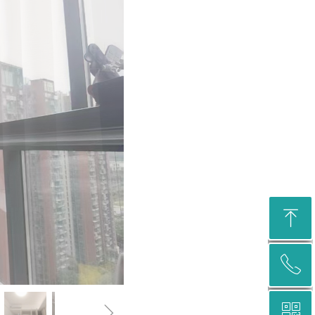
ꁸ
ꂅ
回到顶部
ꁇ
ꀥ
400-998-2332