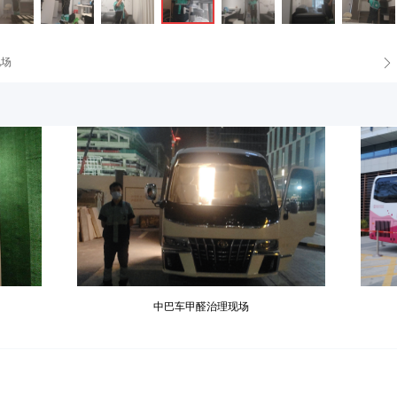
现场
ꄲ
中巴车甲醛治理现场