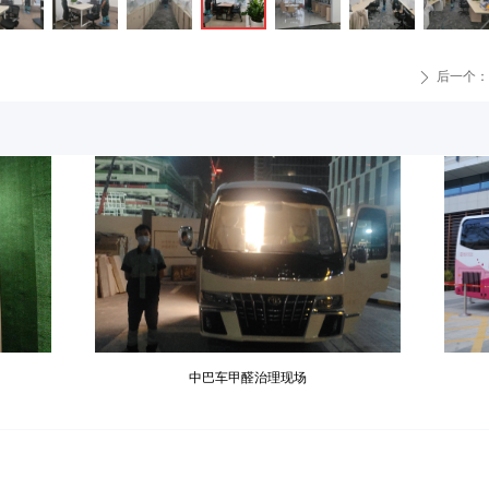
后一个：
ꄲ
中巴车甲醛治理现场