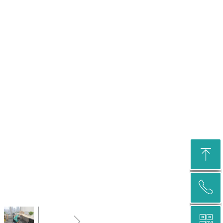
ꁸ
ꂅ
回到顶部
ꁇ
ꀥ
400-998-2332