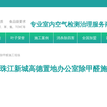
资质 食品级要求
专业室内空气检测治理服务
、苯、氨、TOVC等
质
叶子荣誉
施工案例
消杀除四害
全国加盟
除甲醛施工现场
珠江新城高德置地办公室除甲醛