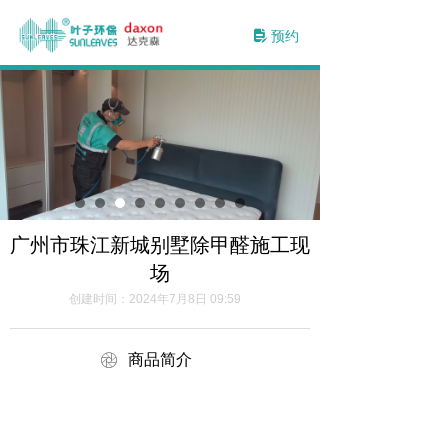
预约
넖
广州市珠江新城别墅除甲醛施工现
场
创建时间：
2024年7月8日
09:59
ꁵ
商品简介